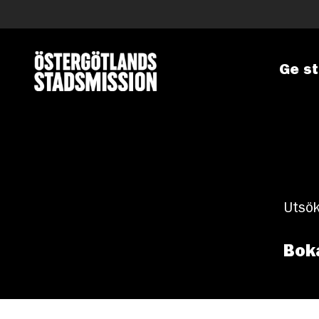
Ge s
Utsök
Bok