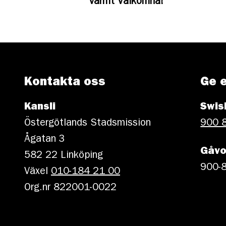
Varmt Välkomna!
Kontakta oss
Ge 
Kansli
Swis
Östergötlands Stadsmission
900 
Ågatan 3
Gåvo
582 22 Linköping
900-8
Växel
010-184 21 00
Org.nr 822001-0022