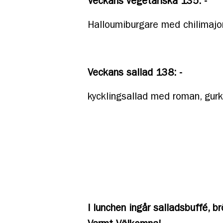
Veckans vegetariska 135: -
Halloumiburgare med chilimajo
Veckans sallad 138: -
kycklingsallad med roman, gurk
I lunchen ingår salladsbuffé, b