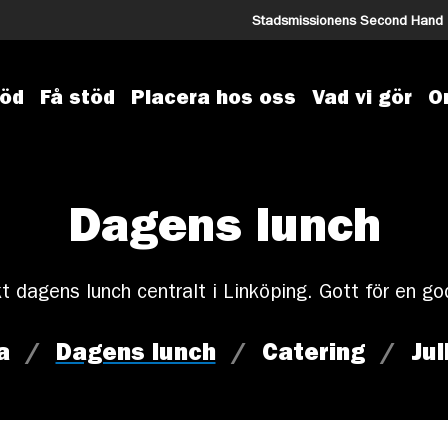
Stadsmissionens Second Hand
töd
Få stöd
Placera hos oss
Vad vi gör
O
Dagens lunch
t dagens lunch centralt i Linköping. Gott för en go
a
/
Dagens lunch
/
Catering
/
Ju