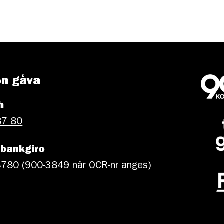
en gåva
h
87 80
bankgiro
780 (900-3849 när OCR-nr anges)