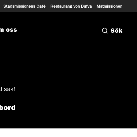
Stadsmissionens Café
Restaurang von Dufva
Matmissionen
m oss
Sök
d sak!
lbord