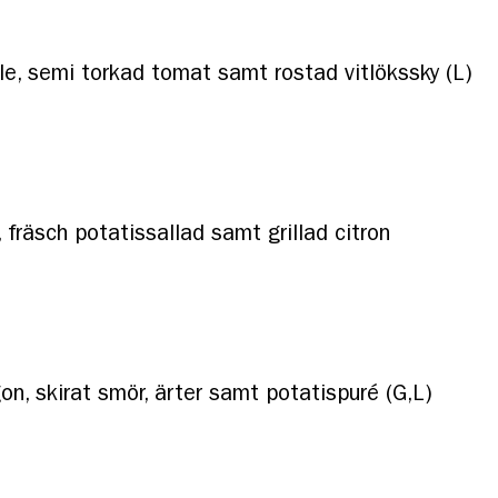
e, semi torkad tomat samt rostad vitlökssky (L)
fräsch potatissallad samt grillad citron
on, skirat smör, ärter samt potatispuré (G,L)