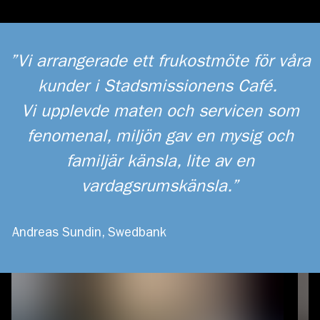
Vi arrangerade ett frukostmöte för våra
kunder i Stadsmissionens Café.
Vi upplevde maten och servicen som
fenomenal, miljön gav en mysig och
familjär känsla, lite av en
vardagsrumskänsla.
Andreas Sundin, Swedbank