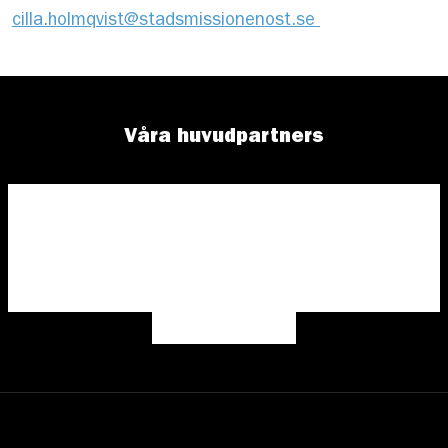
cilla.holmqvist@stadsmissionenost.se
Våra huvudpartners